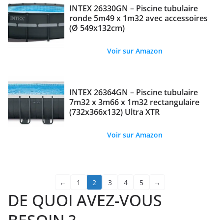
INTEX 26330GN – Piscine tubulaire
ronde 5m49 x 1m32 avec accessoires
(Ø 549x132cm)
Voir sur Amazon
INTEX 26364GN – Piscine tubulaire
7m32 x 3m66 x 1m32 rectangulaire
(732x366x132) Ultra XTR
Voir sur Amazon
←
1
2
3
4
5
→
DE QUOI AVEZ-VOUS