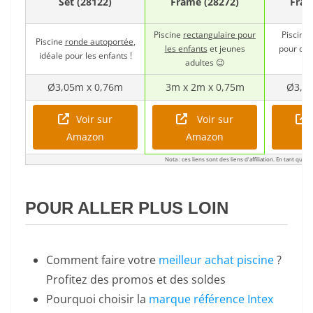
Set (28122)
Frame (28272)
Fram
Piscine
rectangulaire pour
Piscine
Piscine
ronde autoportée
,
les enfants
et jeunes
pour de 
idéale pour les enfants !
adultes 😉
Ø3,05m x 0,76m
3m x 2m x 0,75m
Ø3,6
Voir sur
Voir sur
Amazon
Amazon
A
Nota : ces liens sont des liens d'affiliation. En tant que
POUR ALLER PLUS LOIN
Comment faire votre
meilleur achat piscine
?
Profitez des promos et des soldes
Pourquoi choisir la
marque référence Intex