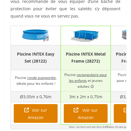
vous recommande de vous équiper d’une bâche de
protection pour éviter que les saletés s’y déposent
quand vous ne vous en servez pas.
Piscine INTEX Easy
Piscine INTEX Metal
Piscine
Set (28122)
Frame (28272)
Fram
Piscine
rectangulaire pour
Piscine
Piscine
ronde autoportée
,
les enfants
et jeunes
pour de 
idéale pour les enfants !
adultes 😉
Ø3,05m x 0,76m
3m x 2m x 0,75m
Ø3,6
Voir sur
Voir sur
Amazon
Amazon
A
Nota : ces liens sont des liens d'affiliation. En tant que