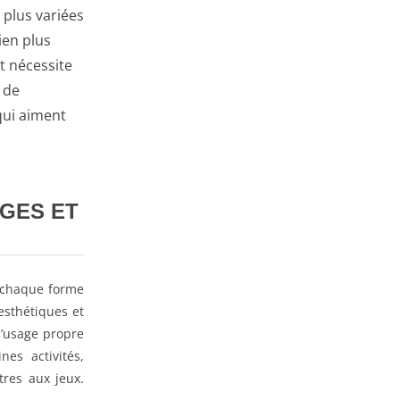
 plus variées
ien plus
t nécessite
 de
qui aiment
AGES ET
, chaque forme
esthétiques et
l’usage propre
es activités,
tres aux jeux.