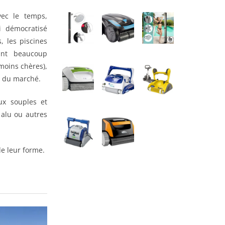
vec le temps,
i démocratisé
, les piscines
rant beaucoup
moins chères),
te du marché.
ux souples et
 alu ou autres
de leur forme.