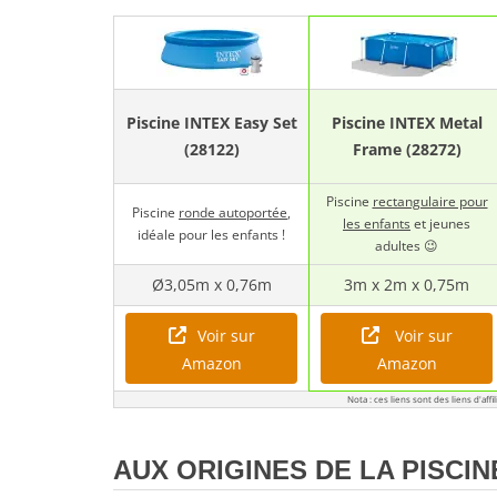
Piscine INTEX Easy Set
Piscine INTEX Metal
(28122)
Frame (28272)
Piscine
rectangulaire pour
Piscine
ronde autoportée
,
les enfants
et jeunes
idéale pour les enfants !
adultes 😉
Ø3,05m x 0,76m
3m x 2m x 0,75m
Voir sur
Voir sur
Amazon
Amazon
Nota : ces liens sont des liens d'aff
AUX ORIGINES DE LA PISCI