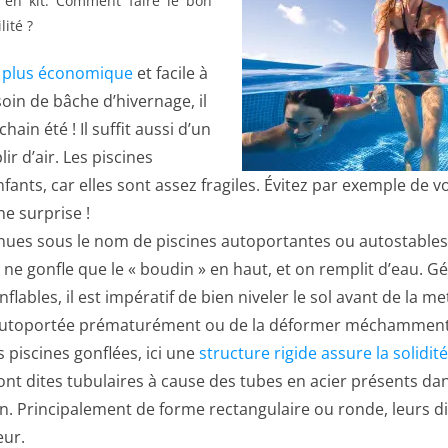
e en kit. Comment faire le bon
lité ?
 plus économique
et facile à
soin de bâche d’hivernage, il
ain été ! Il suffit aussi d’un
r d’air. Les piscines
nfants, car elles sont assez fragiles. Évitez par exemple de 
ne surprise !
ues sous le nom de piscines autoportantes ou autostables,
 ne gonfle que le « boudin » en haut, et on remplit d’eau. 
flables, il est impératif de bien niveler le sol avant de la m
ne autoportée prématurément ou de la déformer méchamment
s piscines gonflées, ici une
structure rigide assure la solidit
ont dites tubulaires à cause des tubes en acier présents dan
ssin. Principalement de forme rectangulaire ou ronde, leurs 
eur.