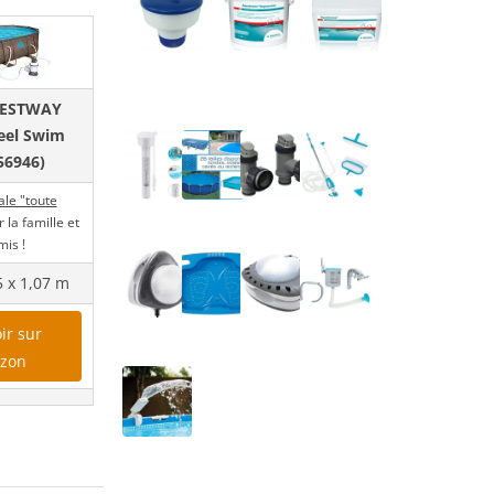
 BESTWAY
eel Swim
(56946)
ale "toute
r la famille et
mis !
5 x 1,07 m
ir sur
zon