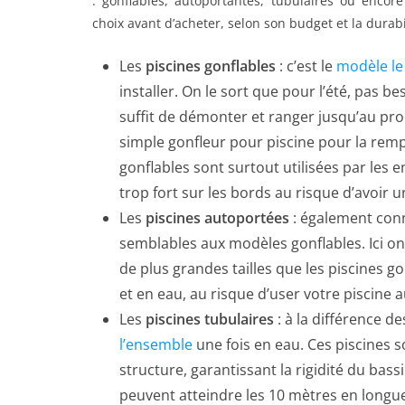
: gonflables, autoportantes, tubulaires ou encor
choix avant d’acheter, selon son budget et la durabi
Les
piscines gonflables
: c’est le
modèle le
installer. On le sort que pour l’été, pas be
suffit de démonter et ranger jusqu’au proch
simple gonfleur pour piscine pour la rempli
gonflables sont surtout utilisées par les e
trop fort sur les bords au risque d’avoir u
Les
piscines autoportées
: également conn
semblables aux modèles gonflables. Ici on
de plus grandes tailles que les piscines gon
et en eau, au risque d’user votre pisci
Les
piscines tubulaires
: à la différence de
l’ensemble
une fois en eau. Ces piscines s
structure, garantissant la rigidité du ba
peuvent atteindre les 10 mètres en longu