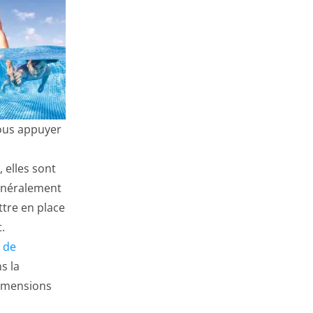
vous appuyer
 elles sont
Généralement
ettre en place
.
é de
s la
dimensions