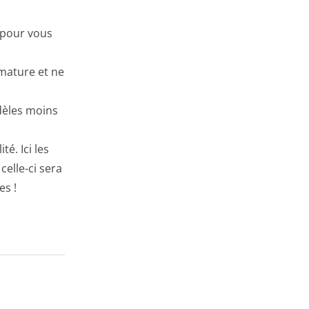
s pour vous
rmature et ne
odèles moins
é. Ici les
celle-ci sera
es !