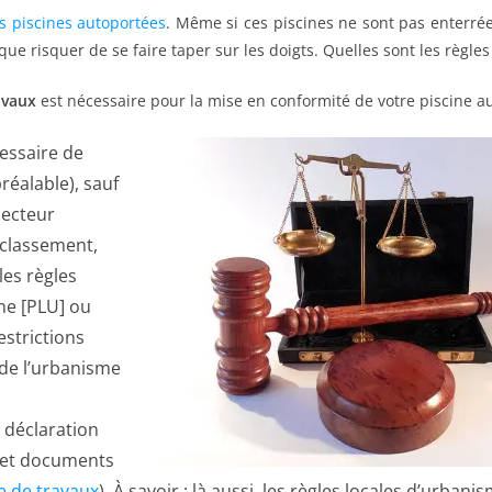
s piscines autoportées
. Même si ces piscines ne sont pas enterré
que risquer de se faire taper sur les doigts. Quelles sont les règles
avaux
est nécessaire pour la mise en conformité de votre piscine a
cessaire de
réalable), sauf
secteur
 classement,
les règles
me [PLU] ou
strictions
 de l’urbanisme
 déclaration
s et documents
e de travaux
). À savoir : là aussi, les règles locales d’urban