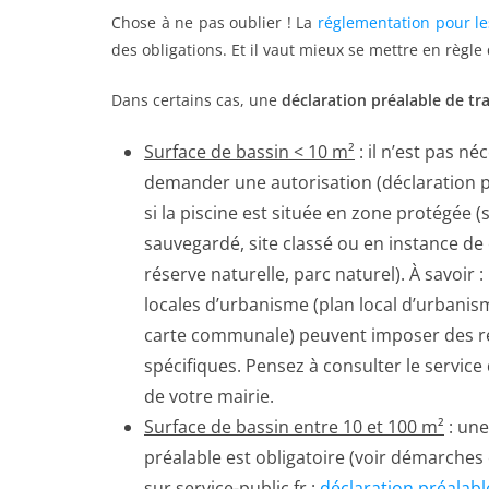
Chose à ne pas oublier ! La
réglementation pour le
des obligations. Et il vaut mieux se mettre en règle 
Dans certains cas, une
déclaration préalable de tr
Surface de bassin < 10 m²
: il n’est pas né
demander une autorisation (déclaration p
si la piscine est située en zone protégée (
sauvegardé, site classé ou en instance de
réserve naturelle, parc naturel). À savoir : 
locales d’urbanisme (plan local d’urbanis
carte communale) peuvent imposer des re
spécifiques. Pensez à consulter le service
de votre mairie.
Surface de bassin entre 10 et 100 m²
: une
préalable est obligatoire (voir démarche
sur service-public.fr :
déclaration préalabl