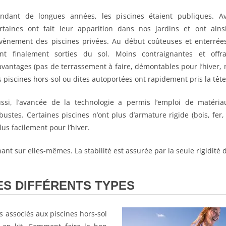
ndant de longues années, les piscines étaient publiques. A
rtaines ont fait leur apparition dans nos jardins et ont ains
avènement des piscines privées. Au début coûteuses et enterrées
nt finalement sorties du sol. Moins contraignantes et off
avantages (pas de terrassement à faire, démontables pour l’hiver, 
s piscines hors-sol ou dites autoportées ont rapidement pris la tê
ssi, l’avancée de la technologie a permis l’emploi de matéria
bustes. Certaines piscines n’ont plus d’armature rigide (bois, fer,
us facilement pour l’hiver.
enant sur elles-mêmes. La stabilité est assurée par la seule rigidité 
LES DIFFÉRENTS TYPES
s associés aux piscines hors-sol