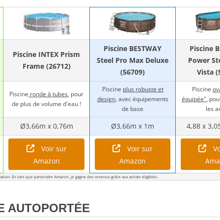
Piscine BESTWAY
Piscine
Piscine INTEX Prism
Steel Pro Max Deluxe
Power St
Frame (26712)
(56709)
Vista 
Piscine
plus robuste et
Piscine
ov
Piscine
ronde à tubes
, pour
design
, avec équipements
équipée"
, pou
de plus de volume d'eau !
de base
les a
Ø3,66m x 0,76m
Ø3,66m x 1m
4,88 x 3,0
Voir sur
Voir sur
Vo
Amazon
Amazon
Ama
iliation. En tant que partenaire Amazon, je gagne des revenus grâce aux achats éligibles.
NE AUTOPORTÉE