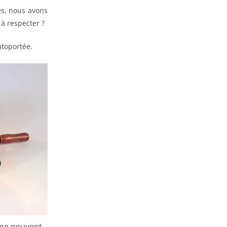
es, nous avons
 à respecter ?
utoportée.
isme peuvent