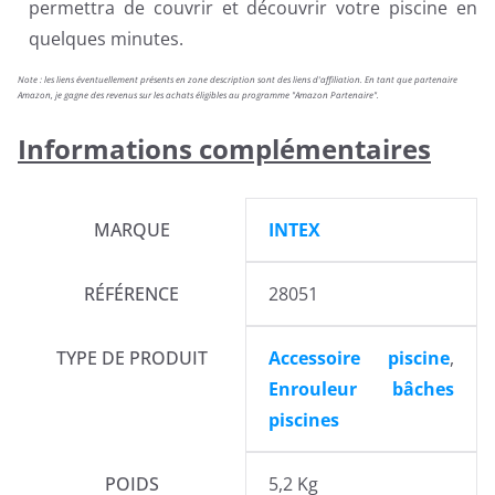
permettra de couvrir et découvrir votre piscine en
quelques minutes.
Note : les liens éventuellement présents en zone description sont des liens d'affiliation. En tant que partenaire
Amazon, je gagne des revenus sur les achats éligibles au programme "Amazon Partenaire".
Informations complémentaires
MARQUE
INTEX
RÉFÉRENCE
28051
TYPE DE PRODUIT
Accessoire piscine
,
Enrouleur bâches
piscines
POIDS
5,2 Kg