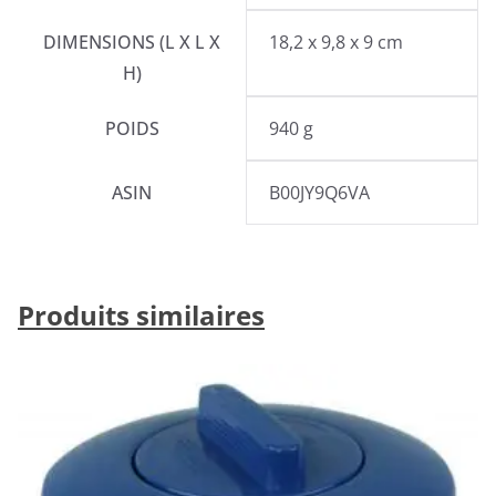
DIMENSIONS (L X L X
18,2 x 9,8 x 9 cm
H)
POIDS
940 g
ASIN
B00JY9Q6VA
Produits similaires