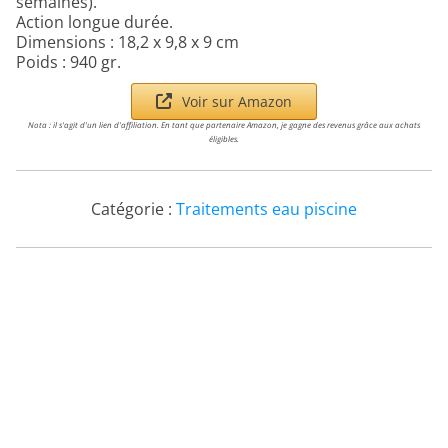
semaines).
Action longue durée.
Dimensions : 18,2 x 9,8 x 9 cm
Poids : 940 gr.
Voir sur Amazon
Nota : il s'agit d'un lien d'affiliation. En tant que partenaire Amazon, je gagne des revenus grâce aux achats
éligibles.
Catégorie :
Traitements eau piscine