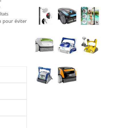
e
ltats
n pour éviter