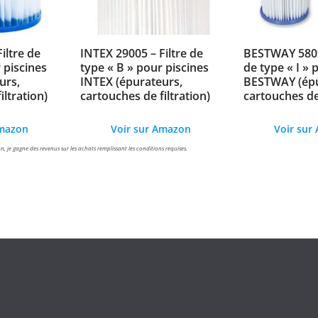
iltre de
INTEX 29005 – Filtre de
BESTWAY 58093
 piscines
type « B » pour piscines
de type « I » 
urs,
INTEX (épurateurs,
BESTWAY (épu
iltration)
cartouches de filtration)
cartouches de 
Amazon
Voir sur Amazon
Voir sur
n, je gagne des revenus sur les achats remplissant les conditions requises.