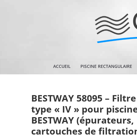
Passer
au
contenu
ACCUEIL
PISCINE RECTANGULAIRE
BESTWAY 58095 – Filtre
type « IV » pour piscin
BESTWAY (épurateurs,
cartouches de filtratio