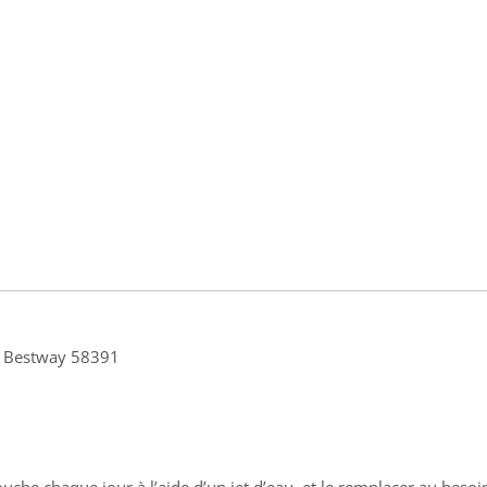
s Bestway 58391
touche chaque jour à l’aide d’un jet d’eau, et le remplacer au besoi