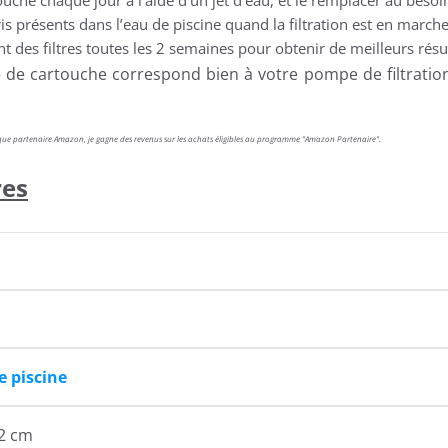
is présents dans l’eau de piscine quand la filtration est en march
s filtres toutes les 2 semaines pour obtenir de meilleurs résu
ce de cartouche correspond bien à votre pompe de filtratio
ant que partenaire Amazon, je gagne des revenus sur les achats éligibles au programme "Amazon Partenaire".
res
e piscine
,2 cm