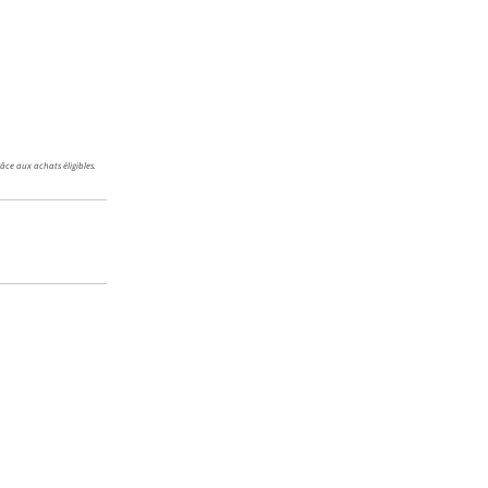
râce aux achats éligibles.