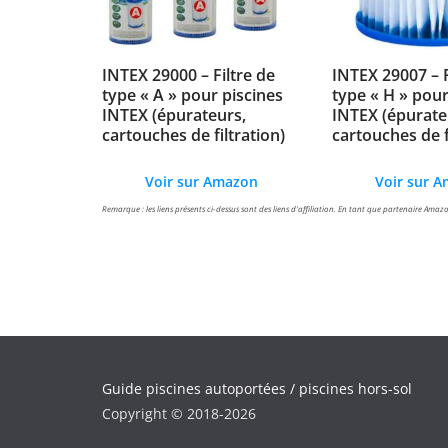
INTEX 29000 – Filtre de
INTEX 29007 – F
type « A » pour piscines
type « H » pour
INTEX (épurateurs,
INTEX (épurate
cartouches de filtration)
cartouches de f
Voir sur Amazon
Voir sur 
Remarque : les liens présents ci-dessus sont des liens d'affiliation. En tant que partenaire Amazo
Guide piscines autoportées / piscines hors-sol
Copyright © 2018-2026