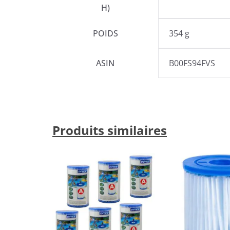
H)
POIDS
354 g
ASIN
B00FS94FVS
Produits similaires