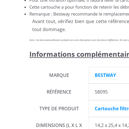
Cette cartouche a pour fonction de retenir les débr
Remarque : Bestway recommande le remplacement de
Avant tout, vérifiez bien que cette référen
tout dommage.
Note : les liens éventuellement présents en zone description sont des liens d'affiliation. En t
Informations complémentai
MARQUE
BESTWAY
RÉFÉRENCE
58095
TYPE DE PRODUIT
Cartouche filtr
DIMENSIONS (L X L X
14,2 x 25,4 x 14